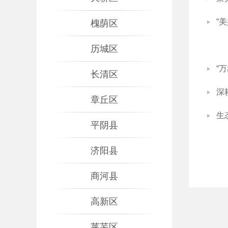
“
槐荫区
历城区
“
长清区
深
章丘区
生
平阴县
济阳县
商河县
高新区
莱芜区