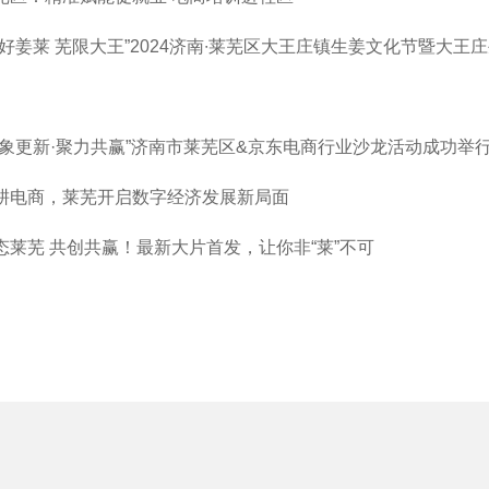
美好姜莱 芜限大王”2024济南∙莱芜区大王庄镇生姜文化节暨大
万象更新·聚力共赢”济南市莱芜区&京东电商行业沙龙活动成功举
耕电商，莱芜开启数字经济发展新局面
态莱芜 共创共赢！最新大片首发，让你非“莱”不可