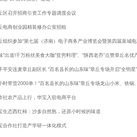
丘区召开招商引资工作专题调度会议
丘电商创业园精装修办公室招租
丘组织参加“第七届（济南）电子商务产业博览会暨第四届泉城电
“味”出道!千万粉丝美食大咖“贫穷料理”、“陕西老乔”点赞章丘名优
手平安连麦章丘副区长 “百名县长的山东味”章丘专场开启“全明星
小时带货2000单！“百名县长的山东味”章丘专场龙山小米、铁锅
作社农产品上行，华宝入驻电商平台
宝生态西红柿：沙多自然熟，还原小时候的味道
宝合作社打造产学研一体化模式