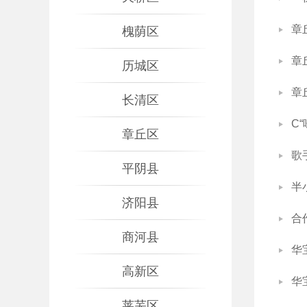
章
槐荫区
章
历城区
章
长清区
C
章丘区
歌
平阴县
半
济阳县
合
商河县
华
高新区
华
莱芜区