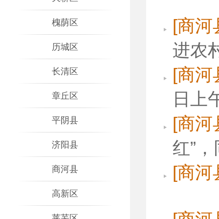
[商河
槐荫区
进农
历城区
[商河
长清区
日上午
章丘区
[商河
平阴县
红”，
济阳县
[商河
商河县
高新区
莱芜区