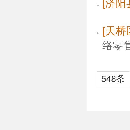
[济阳
[天桥
络零
548条