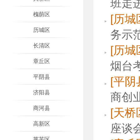
班走
槐荫区
[历城
历城区
务示
长清区
[历城
章丘区
烟台
平阴县
[平阴
济阳县
商创
商河县
[天桥
高新区
座谈
莱芜区