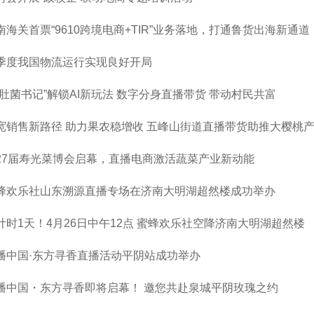
南海关首票“9610跨境电商+TIR”业务落地，打通鲁货出海新通道
季度我国物流运行实现良好开局
羊肚菌书记”解锁AI新玩法 数字分身直播带货 带动村民共富
宽销售新路径 助力果农稳增收 五峰山街道直播带货助推大樱桃
27届寿光菜博会启幕，直播电商激活蔬菜产业新动能
蜂欢乐社山东溯源直播专场在济南大明湖超然楼成功举办
计时1天！4月26日中午12点 蜜蜂欢乐社空降济南大明湖超然楼
播中国·东方寻香直播活动平阴站成功举办
播中国・东方寻香即将启幕！ 邀您共赴泉城平阴玫瑰之约