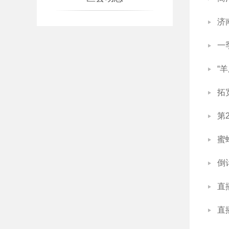
济
一
“
拓
第
蜜
倒
直
直