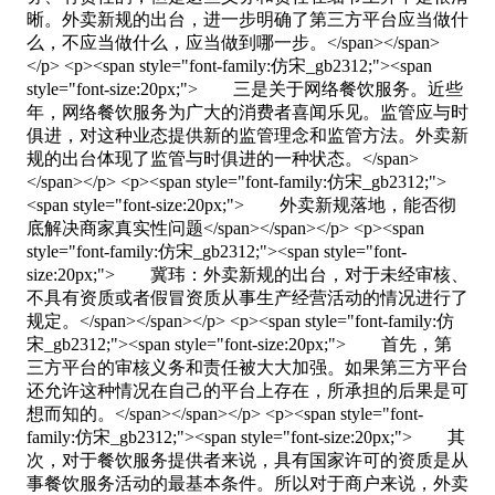
晰。外卖新规的出台，进一步明确了第三方平台应当做什
么，不应当做什么，应当做到哪一步。</span></span>
</p> <p><span style="font-family:仿宋_gb2312;"><span
style="font-size:20px;"> 三是关于网络餐饮服务。近些
年，网络餐饮服务为广大的消费者喜闻乐见。监管应与时
俱进，对这种业态提供新的监管理念和监管方法。外卖新
规的出台体现了监管与时俱进的一种状态。</span>
</span></p> <p><span style="font-family:仿宋_gb2312;">
<span style="font-size:20px;"> 外卖新规落地，能否彻
底解决商家真实性问题</span></span></p> <p><span
style="font-family:仿宋_gb2312;"><span style="font-
size:20px;"> 冀玮：外卖新规的出台，对于未经审核、
不具有资质或者假冒资质从事生产经营活动的情况进行了
规定。</span></span></p> <p><span style="font-family:仿
宋_gb2312;"><span style="font-size:20px;"> 首先，第
三方平台的审核义务和责任被大大加强。如果第三方平台
还允许这种情况在自己的平台上存在，所承担的后果是可
想而知的。</span></span></p> <p><span style="font-
family:仿宋_gb2312;"><span style="font-size:20px;"> 其
次，对于餐饮服务提供者来说，具有国家许可的资质是从
事餐饮服务活动的最基本条件。所以对于商户来说，外卖