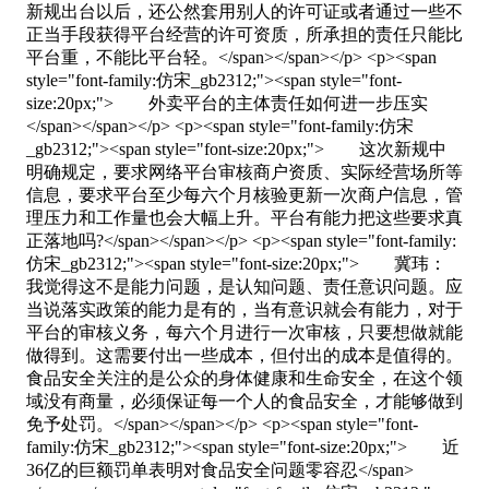
新规出台以后，还公然套用别人的许可证或者通过一些不
正当手段获得平台经营的许可资质，所承担的责任只能比
平台重，不能比平台轻。</span></span></p> <p><span
style="font-family:仿宋_gb2312;"><span style="font-
size:20px;"> 外卖平台的主体责任如何进一步压实
</span></span></p> <p><span style="font-family:仿宋
_gb2312;"><span style="font-size:20px;"> 这次新规中
明确规定，要求网络平台审核商户资质、实际经营场所等
信息，要求平台至少每六个月核验更新一次商户信息，管
理压力和工作量也会大幅上升。平台有能力把这些要求真
正落地吗?</span></span></p> <p><span style="font-family:
仿宋_gb2312;"><span style="font-size:20px;"> 冀玮：
我觉得这不是能力问题，是认知问题、责任意识问题。应
当说落实政策的能力是有的，当有意识就会有能力，对于
平台的审核义务，每六个月进行一次审核，只要想做就能
做得到。这需要付出一些成本，但付出的成本是值得的。
食品安全关注的是公众的身体健康和生命安全，在这个领
域没有商量，必须保证每一个人的食品安全，才能够做到
免予处罚。</span></span></p> <p><span style="font-
family:仿宋_gb2312;"><span style="font-size:20px;"> 近
36亿的巨额罚单表明对食品安全问题零容忍</span>