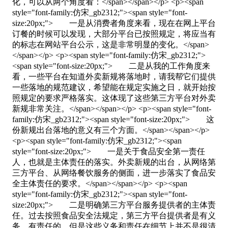
化，可以从两个角度看：</span></span></p> <p><span
style="font-family:仿宋_gb2312;"><span style="font-
size:20px;"> 一是从消费者角度来看，现在在网上平台
订餐的时候可以发现，大部分平台已按照规定，将应当有
的标志在网站平台公示，这是非常明显的变化。</span>
</span></p> <p><span style="font-family:仿宋_gb2312;">
<span style="font-size:20px;"> 二是从我的工作角度来
看，一些平台在知道外卖新规将落地时，请我帮它们提供
一些落地的规范建议，希望能在规定实施之日，就开始按
照规定的要求严格落实。这体现了这些第三方平台对外卖
新规非常关注。</span></span></p> <p><span style="font-
family:仿宋_gb2312;"><span style="font-size:20px;"> 这
份新规出台落地的意义有三个方面。</span></span></p>
<p><span style="font-family:仿宋_gb2312;"><span
style="font-size:20px;"> 一是关于食品安全第一责任
人，也就是主体责任的落实。外卖新规的出台，从网络第
三方平台、从网络餐饮服务的侧面，进一步落实了食品安
全主体责任的要求。</span></span></p> <p><span
style="font-family:仿宋_gb2312;"><span style="font-
size:20px;"> 二是明确第三方平台服务提供者的主体责
任。过去按照食品安全法规定，第三方平台提供者是有义
务、有责任的，但是这些义务和责任在细节上并不是很清