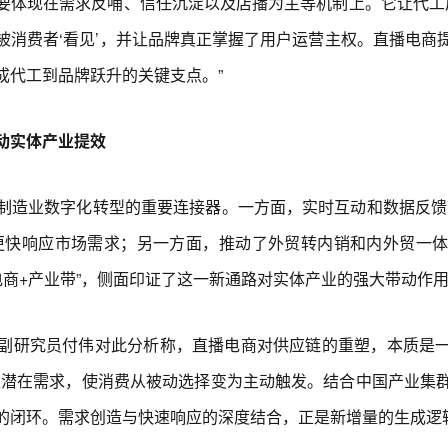
要体现在需求反哺、信任沉淀以及店播为主等机制上。它让代工厂
被消费者‘看见’，并让品牌真正掌握了用户运营主权。直播电商
成代工到品牌跃升的关键支点。”
动实体产业提效
造业数字化转型的重要连接器。一方面，实时互动和数据反馈带
更快响应市场需求；另一方面，推动了外贸转内销和内外贸一
“电商+产业带”，侧面印证了这一新通路对实体产业的强大带动作
究员付伟对此分析称，直播电商对供应链的重塑，本质是一场
发潜在需求，使消费从被动选择变为主动触发。结合中国产业集
的闭环。需求创造与快速响应的深度结合，正是新增量的生成逻