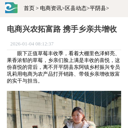
首页
>
电商资讯
>
区县动态
>
平阴县
>
电商兴农拓富路 携手乡亲共增收
2026-01-04 08:12:37
眼下正值草莓丰收季，看着大棚里色泽鲜亮、
果香浓郁的草莓，乡亲们脸上满是丰收的喜悦，这
份喜悦的背后，离不开平阴县东阿镇乡村振兴专员
巩莉用电商为农产品打开销路、带领乡亲增收致富
的实干与担当。