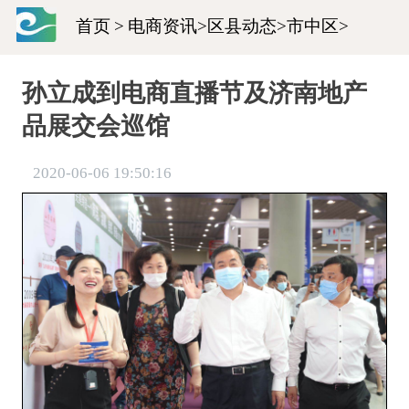
首页
>
电商资讯
>
区县动态
>
市中区
>
孙立成到电商直播节及济南地产
品展交会巡馆
2020-06-06 19:50:16