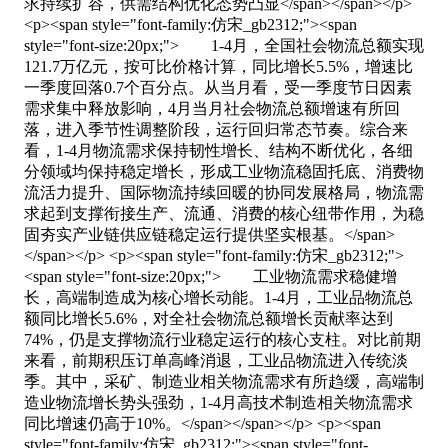
求持续扩容，供需结构优化态势凸显</span></span></p>
<p><span style="font-family:仿宋_gb2312;"><span
style="font-size:20px;"> 1-4月，全国社会物流总额实现
121.7万亿元，按可比价格计算，同比增长5.5%，增速比
一季度回落0.7个百分点。从当月看，受一季度节日因素
需求集中释放影响，4月当月社会物流总额增速有所回
落，进入季节性调整阶段，运行回归常态节奏。综合来
看，1-4月物流需求保持韧性增长、结构不断优化，各细
分领域均保持稳定增长，形成工业物流稳固托底、消费物
流活力提升、国际物流持续回暖的协同发展格局，物流需
求起到支撑衔接生产、流通、消费的核心纽带作用，为稳
固夯实产业链供应链稳定运行提供坚实根基。</span>
</span></p> <p><span style="font-family:仿宋_gb2312;">
<span style="font-size:20px;"> 工业物流需求稳健增
长，高端制造成为核心增长动能。1-4月，工业品物流总
额同比增长5.6%，对全社会物流总额增长贡献率达到
74%，仍是支撑物流行业稳定运行的核心支柱。对比前期
来看，前期积压订单高峰消退，工业品物流进入传统淡
季。其中，采矿、制造业相关物流需求有所趋缓，高端制
造业物流增长势头强劲，1-4月高技术制造相关物流需求
同比增速仍高于10%。</span></span></p> <p><span
style="font-family:仿宋_gb2312;"><span style="font-