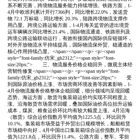
系不断完善，跨境物流服务能力持续增强。铁路方面，1-
4月中欧班列累计开行7366列，同比增长22.0%，发送货
物 72.1 万标箱，同比增长 20.3%，陆路跨境物流支撑作
用凸显。跨境公路运输方面，1-4月海关监管的进出境货
运车辆辆次同比增长21.4%，国际物流通道、铁路班列及
跨境公路运输联动运行，有效衔接国内国际供应链循环，
对外开放物流水平持续提高，国际物流保外贸、稳通道的
核心作用持续凸显。</span></span></p> <p><span
style="font-family:仿宋_gb2312;"><span style="font-
size:20px;"> 三、物流服务价格企稳回升，微观主体经
营韧性修复</span></span></p> <p><span style="font-
family:仿宋_gb2312;"><span style="font-size:20px;"> 受
到国际原油价格上涨、市场营商环境改善等因素影响，1-
4月份物流服务价格整体企稳回暖，细分领域均呈现回暖
态势。海运方面，散货与集装箱运价均实现不同程度上
涨。沿海散货市场需求回暖，叠加国际油价高位抬升运输
成本，煤炭、粮食运价环比均有较大幅度上涨。4月沿海
（散货）综合运价指数月平均值为1225.5点，环比回升
10.1%。集装箱市场受益于外贸出口规模增长，船舶租赁
市场稳中向好，4月中国出口集装箱综合运价指数月平均
值为1221.8点，环比回升11.4%。公路方面，整车、零担