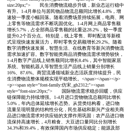
size:20px;"> 民生消费物流稳步升级，新业态运行稳中
有升。1-4月单位与居民物品物流总额同比增长4.8%，增
速较一季度小幅回落。随着消费场景持续拓展，电商、网
上零售等物流需求不断巩固优化。1-4月网上商品零售额
增长5.7%，占全部商品零售额的比重达28.2%，较一季度
提升0.2个百分点。特别是，线上零售、即时配送等新模
式呈现快速发展活力，即时零售交易额增长29.2%。随着
数字消费快速发展，智慧生活、在线教育等新兴消费物流
需求加速扩容。数字智能类商品消费物流需求增势较快，
1-4月数字产品线上销售额同比增长8.4%，其中智能家居
系统、智能机器人等智慧生活产品线上销量分别增长
16%、87.6%。商贸流通领域新业态活跃度持续提升，民
生消费物流整体规模实现平稳增长。</span></span></p>
<p><span style="font-family:仿宋_gb2312;"><span
style="font-size:20px;"> 国际物流需求稳步回暖，供应
链保障能力持续增强。1-4月进口货物物流总额同比增长
5.0%，年内总体延续增长态势。从货类结构看，进口物
流量呈现明显的结构性分化，民生基础和新兴产业相关商
品进口物流需求对供应链的支撑作用巩固：农产品进口物
流保持高速增长，4月粮食、大豆进口量同比分别增长
34.3%和39.4%，有效保障国内市场供应稳定；能源及部