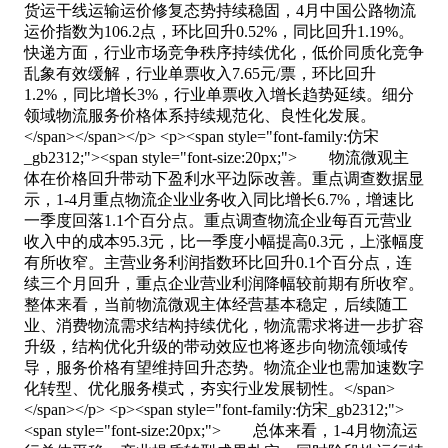
货运干线运输运价修复态势持续稳固，4月中国公路物流
运价指数为106.2点，环比回升0.52%，同比回升1.19%。
快递方面，行业市场竞争秩序持续优化，低价同质化竞争
乱象有效缓解，行业单票收入7.65元/票，环比回升
1.2%，同比增长3%，行业单票收入增长趋势延续。细分
领域物流服务价格体系持续规范化、良性化发展。
</span></span></p> <p><span style="font-family:仿宋
_gb2312;"><span style="font-size:20px;"> 物流微观主
体在价格回升带动下盈利水平边际改善。重点调查数据显
示，1-4月重点物流企业业务收入同比增长6.7%，增速比
一季度回落1.1个百分点。重点调查物流企业每百元营业
收入中的成本95.3元，比一季度小幅提高0.3元，上涨幅度
有所收窄。主营业务利润指数环比回升0.1个百分点，连
续三个月回升，重点企业营业利润降幅较前期有所收窄。
整体来看，当前物流微观主体经营基本稳定，后续随工
业、消费物流需求结构持续优化，物流需求将进一步扩容
升级，结构优化升级的带动效应也将逐步向物流领域传
导，服务价格有望维持回升态势。物流企业也需加速数字
化转型、优化服务模式，夯实行业发展韧性。</span>
</span></p> <p><span style="font-family:仿宋_gb2312;">
<span style="font-size:20px;"> 总体来看，1-4月物流运