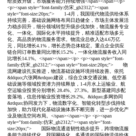
给质效升级，市场服务能力持续增强</span></span></p>
<p><span style="font-family:仿宋_gb2312;"><span
style="font-size:20px;"> 1-4月，我国现代物流供给体系
持续完善，基础设施网络布局日趋健全，市场主体发展活
力稳步回升，细分领域转型升级步伐加快，物流服务专业
化、一体化、国际化水平持续提升，精准适配市场多元
化、高品质的物流服务需求。物流业总收入达4.6万亿
元，同比增长4.1%，增长态势总体稳定。重点企业供应
链合同订单数量同比增长15.2%，一体化物流服务收入同
比增长14.1%。</span></span></p> <p><span style="font-
family:仿宋_gb2312;"><span style="font-size:20px;"> 物
流网建设扎实推进，物流基础设施环境持续改善。依托
&ldquo;六张网&rdquo;建设，综合立体交通设施、低空基
础设施等领域投资潜力持续释放，1-4月水上运输业、航
空运输业投资分别增长 28.4%、27.3%。新型基建同步配
套落地，信息传输业投资增长29.2%。&ldquo;多网协同
&rdquo;协同发力下，物流数字化、智能化转型步伐持续
加快，助力现代化基础设施体系不断完善，进一步优化产
业及物流空间布局。</span></span></p> <p><span
style="font-family:仿宋_gb2312;"><span style="font-
size:20px;"> 国际物流通道韧性稳步提升，跨境物流服
务能力持续优化。我国网络化、多通道的国际物流供给体