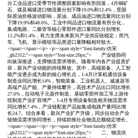
分工业品进口受季节性调整因素影响有所回落，4月铜矿
石、煤及褐煤进口物流量分别下降19.0%和12.4%，受国
际原油价格波动影响，原油、成品油进口物流量同比分别
下降19.9%和48.6%。工业中间品进口物流量有所分化，
集成电路、二极管等核心零部件进口量同比分别增长
11.2%和1.4%，有力支撑未来新兴产业供应链稳定；而汽
车、飞机、显示模组等品类进口量降幅相对较大。
</span></span></p> <p><span style="font-family:仿宋
_gb2312;"><span style="font-size:20px;"> 产业链协同
向纵深推进，支撑物流需求增长。随着年内各产业提质扩
容，新兴产业动能的持续释放。其中，高端装备、人工智
能产业逐步成为新的核心增长点，1-4月计算机通信设备
制造业同比增长14%，智能装备、工业机器人、减速器等
高端产品产能、产量持续攀升，高技术产品出口同比增长
27.6%，拉动电子元器件制造、基础零部件加工等上游传
统制造产业扩容增产，1-4月专用设备制造相关物流需求
同比增长7.4%，产业链配套产品如集成电路产量同比增
长24.7。结合来看，新兴产业扩产升级，同步拉动全产业
链物流需求协同增长，持续助推社会物流总额稳定增长。
</span></span></p> <p><span style="font-family:仿宋
_gb2312;"><span style="font-size:20px;"> 二、物流供