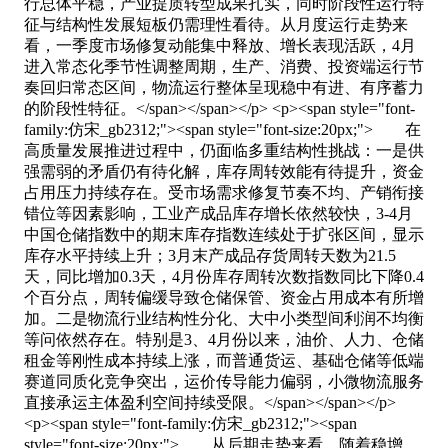
行总体平稳，产业提质转型成果扎实，同时阶段性运行特
征与结构性发展短板仍需理性看待。从月度运行走势来
看，一季度市场修复动能集中释放、增长表现活跃，4月
进入常态化季节性调整周期，生产、消费、投资端运行节
奏回归常态区间，物流运行整体呈现稳中有进、有序蓄力
的阶段性特征。</span></span></p> <p><span style="font-
family:仿宋_gb2312;"><span style="font-size:20px;"> 在
高质量发展推进过程中，仍面临多重结构性挑战：一是供
强需弱的矛盾仍有待化解，库存周转效能有待提升，资金
占用压力持续存在。受市场需求修复节奏不均、产销衔接
错位等因素影响，工业产成品库存增长依然较快，3-4月
中国仓储指数中的期末库存指数连续处于扩张区间，显示
库存水平持续上升；3月末产成品存货周转天数为21.5
天，同比增加0.3天，4月份库存周转次数指数同比下降0.4
个百分点，周转偏缓导致仓储保管、资金占用成本有所增
加。二是物流行业结构性分化、大中小类型间利润不均衡
等问依然存在。特别是3、4月份以来，油价、人力、仓储
租金等刚性成本持续上涨，而普通货运、基础仓储等低端
赛道同质化竞争突出，运价传导能力偏弱，小微物流服务
直接承运主体盈利空间持续受限。</span></span></p>
<p><span style="font-family:仿宋_gb2312;"><span
style="font-size:20px;"> 从后期走势来看，随着稳增