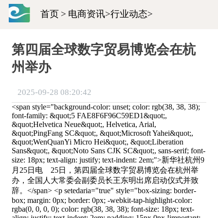
首页
>
电商资讯
>
行业动态
>
第四届全球数字贸易博览会在杭
州举办
2025-09-28 08:20:42
<span style="background-color: unset; color: rgb(38, 38, 38);
font-family: &quot;5 FAE8F6F96C59ED1&quot;,
&quot;Helvetica Neue&quot;, Helvetica, Arial,
&quot;PingFang SC&quot;, &quot;Microsoft Yahei&quot;,
&quot;WenQuanYi Micro Hei&quot;, &quot;Liberation
Sans&quot;, &quot;Noto Sans CJK SC&quot;, sans-serif; font-
size: 18px; text-align: justify; text-indent: 2em;">新华社杭州9
月25日电 25日，第四届全球数字贸易博览会在杭州举
办，全国人大常委会副委员长王东明出席启动仪式并致
辞。</span> <p setedaria="true" style="box-sizing: border-
box; margin: 0px; border: 0px; -webkit-tap-highlight-color:
rgba(0, 0, 0, 0); color: rgb(38, 38, 38); font-size: 18px; text-
align: justify; text-indent: 2em; padding: 15px 0px !important;