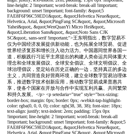
line-height: 2 !important; word-break: break-all !important;
background: unset !important; font-family: &quot;5
FAE8F6F96C59ED1&quot;, &quot;Helvetica Neue&quot;,
Helvetica, Arial, &quot;PingFang SC&quot;, &quot;Microsoft
Yahei&quot;, &quot;WenQuanYi Micro Hei&quot;,
&quot;Liberation Sans&quot;, &quot;Noto Sans CJK
SC&quot;, sans-serif !important;">王东明指出，数字贸易不
仅为中国经济发展提供新动能，也为拓展全球贸易、促进
世界经济复苏和增长注入动力活力。中国愿同世界各国一
道，积极践行习近平主席提出的构建人类命运共同体重大
理念和全球发展倡议、全球安全倡议、全球文明倡议、全
球治理倡议，坚定站在历史正确的一边，坚持真正的多边
主义，共同营造良好营商环境，建立全球数字贸易治理体
系，推进数字技术创新应用，推动数字贸易成果普惠共
享，使各个国家在开放与合作中实现互利共赢、共同繁荣
和持久发展。</p> <p setedaria="true" style="box-sizing:
border-box; margin: 0px; border: 0px; -webkit-tap-highlight-
color: rgba(0, 0, 0, 0); color: rgb(38, 38, 38); font-size: 18px;
text-align: justify; text-indent: 2em; padding: 15px 0px
!important; line-height: 2 !important; word-break: break-all
!important; background: unset !important; font-family: &quot;5
FAE8F6F96C59ED1&quot;, &quot;Helvetica Neue&quot;,
Helvetica, Arial, &quot;PingFang SC&quot;, &quot;Microsoft