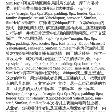
SimHei;">阿克苏地区商务局副局长彭战，库车市委常
委、副市长曹长城参加开班仪式并致辞。</p> <p
style="margin: 0px 0px 20px; padding: 0px; border: 0px; font-
family: &quot;Microsoft Yahei&quot;, sans-serif, SimSun,
SimHei;">培训中，讲师通过&ldquo;PPT＋互动&rdquo;的
形式，围绕电商系统讲解直播间数据构成与主播基础素养
进行讲解，并就日常运营中出现的困境和问题进行了交流
探讨，学习氛围热烈。</p> <p style="margin: 0px 0px
20px; padding: 0px; border: 0px; font-family: &quot;Microsoft
Yahei&quot;, sans-serif, SimSun, SimHei;">身为导游的杜宝
铃对拍摄短视频和直播充满热情，由于缺乏经验，粉丝一
直没见长，此次培训为她提供了宝贵的学习机会。</p>
<p style="margin: 0px 0px 20px; padding: 0px; border: 0px;
font-family: &quot;Microsoft Yahei&quot;, sans-serif, SimSun,
SimHei;">库车市导游杜宝铃说：&ldquo;我主要是想通过
这次的学习，用短视频或者是网上直播的方式，把我们库
车的风景名胜、人文古迹进行宣传，尽一点自己微薄的力
量，让更多的人认识到库车、了解库车、爱上库车。
&rdquo;</p> <p style="margin: 0px 0px 20px; padding: 0px;
border: 0px; font-family: &quot;Microsoft Yahei&quot;, sans-
serif, SimSun, SimHei;">本次培训主要面向电商创业者、
从业者、短视频创作者以及直播达人和爱好者等群体，内