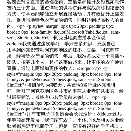
容覆盖抖音直播的基础逻辑、主播素养提升及短视频制作
技巧三个方面。通过详细的课程讲解与实战演练相结合的
方式，使学员能够独立开展直播活动，并有效提升上播表
现，促进当地特色农产品的销售，同时达到提高收入的目
的。</p> <p style="margin: 0px 0px 20px; padding: 0px;
border: 0px; font-family: &quot;Microsoft Yahei&quot;, sans-
serif, SimSun, SimHei;">阿克苏电商主播李金保说：
&ldquo;我想通过这次学习，学到更多知识，充实自己，
用学到的知识带动阿克苏地区的红枣、香梨、阿克苏苹
果，蜂蜜等农产品的销售。年后，我准备成立一个直播小
团队，招募几个人一起把这事做起来，让更多的农户通过
直播，通过电商增加更多的收入。&rdquo;</p> <p
style="margin: 0px 0px 20px; padding: 0px; border: 0px; font-
family: &quot;Microsoft Yahei&quot;, sans-serif, SimSun,
SimHei;">培训活动为期5天，共邀请3名行业内知名讲
师，吸引了阿克苏地区各县市的电商从业者踊跃报名，经
过层层筛选，最终有65名学员前来参训。</p> <p
style="margin: 0px 0px 20px; padding: 0px; border: 0px; font-
family: &quot;Microsoft Yahei&quot;, sans-serif, SimSun,
SimHei;">库车市电子商务协会会长张浩说：&ldquo;这几
年电商高速发展，我们库车农户、个体户以及相关从业经
验者都热衷于电商学习，但是一直没有很好的学习机会，