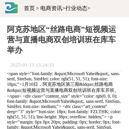
首页
>
电商资讯
>
行业动态
>
阿克苏‍‍地区“丝路电商”短视频运
营与直播电商双创培训班在库车
举办
2025-01-15 13:24:33
<span style="font-family: &quot;Microsoft Yahei&quot;, sans-
serif, SimSun, SimHei; color: rgb(51, 51, 51); font-size:
18px;">1月10日，阿克苏地区第三期&ldquo;丝路电商
&rdquo;短视频运营与直播电商双创培训班在库车开班。
</span> <div class="content_size" style="color: rgb(0, 0, 0);
font-family: &quot;Microsoft Yahei&quot;, sans-serif, SimSun,
SimHei; font-size: medium;"> <div class="art_content"
deep="3" style="font-size: 18px; font-family: FZLTHK; color:
rgb(51, 51, 51); line-height: 38px; overflow: hidden;"> <p
style="margin: 0px 0px 20px; padding: 0px; border: 0px; font-
family: &quot;Microsoft Yahei&quot;, sans-serif, SimSun,