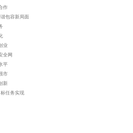
合作
和谐包容新局面
务
化
创业
安全网
水平
强市
创新
目标任务实现