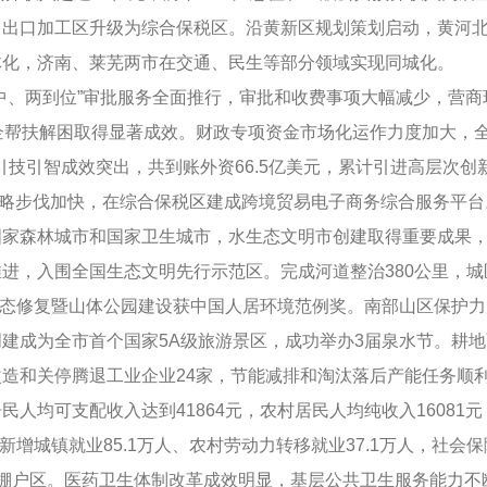
，出口加工区升级为综合保税区。沿黄新区规划策划启动，黄河
体化，济南、莱芜两市在交通、民生等部分领域实现同城化。
、两到位”审批服务全面推行，审批和收费事项大幅减少，营商
企帮扶解困取得显著成效。财政专项资金市场化运作力度加大，全
引技引智成效突出，共到账外资66.5亿美元，累计引进高层次创
”战略步伐加快，在综合保税区建成跨境贸易电子商务综合服务平台
森林城市和国家卫生城市，水生态文明市创建取得重要成果，
进，入围全国生态文明先行示范区。完成河道整治380公里，城
体生态修复暨山体公园建设获中国人居环境范例奖。南部山区保护力
建成为全市首个国家5A级旅游景区，成功举办3届泉水节。耕
造和关停腾退工业企业24家，节能减排和淘汰落后产能任务顺
可支配收入达到41864元，农村居民人均纯收入16081元，
。新增城镇就业85.1万人、农村劳动力转移就业37.1万人，社
棚户区。医药卫生体制改革成效明显，基层公共卫生服务能力不