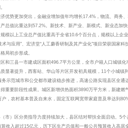
列。
优势更加突出，金融业增加值年均增长17.4%，物流、商务、
产总值比重达到57.2%。新技术、新产业、新模式、新业态加
规模以上工业总产值比重高于全省10.6个百分点，规模以上企业
技术与应用”、宏济堂“人工麝香研制及其产业化”项目荣获国家科
展格局初步形成。
三县一市建成区面积496.7平方公里，全市户籍人口城镇化率
质显著提升，西客站、华山等片区开发初具规模，11个小城镇
输服务示范城市和公交都市建设稳步推进，高速公路实现县区全通
得重要阶段性成果。城区新增供热面积3890万平方米，新建燃气
5万户，农村基本普及自来水，固定互联网宽带家庭普及率达到8
市）区分类指导力度持续加大，县区结对帮扶全面启动。5个县
预算收入超过15亿元，历下区生产总值和一般公共预算收入高居