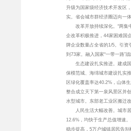
升级为国家级经济技术开发区
实。省会城市群经济圈迈向一
改革开放持续深化。“两集中
企改革积极推进，44家困难国
牌企业数量占全省的1/5。引资
到73家。融入国家“一带一路
生态建设扎实推进。建成国家
保模范城、海绵城市建设扎实推
区绿化覆盖率达40.2%，山
整合成立天下第一泉风景区并创
水型城市。东部老工业区搬迁改
人民生活大幅改善。城市居民人均
12.6%，均快于生产总值增速
稳步提高，5万户城镇居民告别