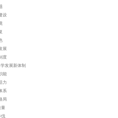
题
建设
境
复
色
发展
制度
科学发展新体制
职能
活力
体系
格局
质量
步伐