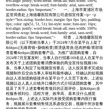
text-align: justify; word-break: break-all; max-width: 100%;
overflow-wrap: break-word; font-family: arial, sans-serif;
border-radius: 0px !important;"> 一、上海市黄浦区市场
监管局查处上海德馨医院有限公司虚假宣传案</p> <p
style="box-sizing: border-box; margin: 0px 0px 5px; padding:
0px; color: rgb(51, 51, 51); list-style: none; font-size: 16px;
text-align: justify; word-break: break-all; max-width: 100%;
overflow-wrap: break-word; font-family: arial, sans-serif;
border-radius: 0px !important;"> 经查，上海德馨医院有
限公司（以下简称当事人）于2024年7月在某平台上架了
&ldquo;[无痛胃镜+肠镜检查]胃溃疡胃炎/息肉肿瘤/胃部筛
查套餐&rdquo;团购套餐产品。为推广该团购套餐，自
2024年7月至案发时，当事人自行招募169名达人在某平台
发布关于上述团购套餐消费体验的商业宣传短视频186
条。当事人制定了短视频宣传要点，达人按其要求完成短
视频制作后交由当事人审核和最终确认，经确认的短视频
由达人添加团购链接并在某平台个人主页下发布。上述短
视频以达人真人出镜并口播的方式介绍该团购套餐，其中
提及了关于上述套餐检查项目的正面评价，如&ldquo;全
程服务很到位、流程方便、效率高、基本没什么感觉
&rdquo;等。上述达人实际均未接受团购套餐内医疗服
务，视频展示套餐销售情况系虚假交易，视频中所涉套餐
的体验评价系编造。</p> <p style="box-sizing: border-box;