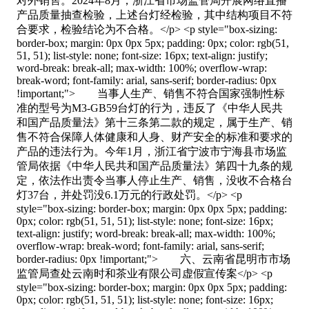
对外销售。2024年8月，浙江省市场监管局开展网络直播
产品质量抽查检验，上述台灯经检验，其中结构项目不符
合要求，检验结论为不合格。</p> <p style="box-sizing:
border-box; margin: 0px 0px 5px; padding: 0px; color: rgb(51,
51, 51); list-style: none; font-size: 16px; text-align: justify;
word-break: break-all; max-width: 100%; overflow-wrap:
break-word; font-family: arial, sans-serif; border-radius: 0px
!important;"> 当事人生产、销售不符合国家强制性标
准的型号为M3-GB59台灯的行为，违反了《中华人民共
和国产品质量法》第十三条第二款的规定，属于生产、销
售不符合保障人体健康和人身、财产安全的标准和要求的
产品的违法行为。今年1月，浙江省宁波市宁海县市场监
管局依据《中华人民共和国产品质量法》第四十九条的规
定，依法作出责令当事人停止生产、销售，没收不合格台
灯37台，并处罚没6.1万元的行政处罚。</p> <p
style="box-sizing: border-box; margin: 0px 0px 5px; padding:
0px; color: rgb(51, 51, 51); list-style: none; font-size: 16px;
text-align: justify; word-break: break-all; max-width: 100%;
overflow-wrap: break-word; font-family: arial, sans-serif;
border-radius: 0px !important;"> 六、云南省昆明市市场
监管局查处云南时和茶业有限公司虚假宣传案</p> <p
style="box-sizing: border-box; margin: 0px 0px 5px; padding:
0px; color: rgb(51, 51, 51); list-style: none; font-size: 16px;