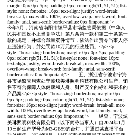
margin: 0px 0px 5px; padding: 0px; color: rgb(51, 51, 51); list-
style: none; font-size: 16px; text-align: justify; word-break:
break-all; max-width: 100%; overflow-wrap: break-word; font-
family: arial, sans-serif; border-radius: 0px !important;">
今年5月，河南省南阳市镇平县市场监管局依据《中华人
民共和国反不正当竞争法》第八条第一款和第二十条第一
款的规定，并综合裁量案件情节，依法作出责令当事人停
止违法行为，并处罚款10万元的行政处罚。</p> <p
style="box-sizing: border-box; margin: 0px 0px 5px; padding:
0px; color: rgb(51, 51, 51); list-style: none; font-size: 16px;
text-align: justify; word-break: break-all; max-width: 100%;
overflow-wrap: break-word; font-family: arial, sans-serif;
border-radius: 0px !important;"> 五、浙江省宁波市宁海
县市场监管局查处宁波炫美琳照明科技有限公司生产、销
售不符合保障人体健康和人身、财产安全的标准和要求的
产品案</p> <p style="box-sizing: border-box; margin: 0px
0px 5px; padding: 0px; color: rgb(51, 51, 51); list-style: none;
font-size: 16px; text-align: justify; word-break: break-all; max-
width: 100%; overflow-wrap: break-word; font-family: arial,
sans-serif; border-radius: 0px !important;"> 经查，宁波炫
美琳照明科技有限公司（以下简称当事人）自2024年1月
19日起生产型号为M3-GB59的台灯，并通过某直播平台