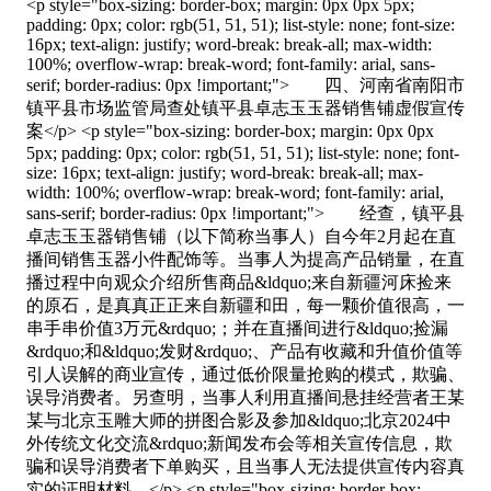
<p style="box-sizing: border-box; margin: 0px 0px 5px;
padding: 0px; color: rgb(51, 51, 51); list-style: none; font-size:
16px; text-align: justify; word-break: break-all; max-width:
100%; overflow-wrap: break-word; font-family: arial, sans-
serif; border-radius: 0px !important;"> 四、河南省南阳市
镇平县市场监管局查处镇平县卓志玉玉器销售铺虚假宣传
案</p> <p style="box-sizing: border-box; margin: 0px 0px
5px; padding: 0px; color: rgb(51, 51, 51); list-style: none; font-
size: 16px; text-align: justify; word-break: break-all; max-
width: 100%; overflow-wrap: break-word; font-family: arial,
sans-serif; border-radius: 0px !important;"> 经查，镇平县
卓志玉玉器销售铺（以下简称当事人）自今年2月起在直
播间销售玉器小件配饰等。当事人为提高产品销量，在直
播过程中向观众介绍所售商品&ldquo;来自新疆河床捡来
的原石，是真真正正来自新疆和田，每一颗价值很高，一
串手串价值3万元&rdquo;；并在直播间进行&ldquo;捡漏
&rdquo;和&ldquo;发财&rdquo;、产品有收藏和升值价值等
引人误解的商业宣传，通过低价限量抢购的模式，欺骗、
误导消费者。另查明，当事人利用直播间悬挂经营者王某
某与北京玉雕大师的拼图合影及参加&ldquo;北京2024中
外传统文化交流&rdquo;新闻发布会等相关宣传信息，欺
骗和误导消费者下单购买，且当事人无法提供宣传内容真
实的证明材料。</p> <p style="box-sizing: border-box;