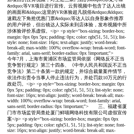
&rdquo;等VR项目进行宣传。云剪视频中包含了达人出镜
的画面和&ldquo;这里的VR体验超凡脱俗&rdquo;&ldquo;
速戳左下角抢优惠门票&rdquo;等达人以自身形象作推荐
的用户评价，但出镜达人实际未到店体验，发布视频中所
涉体验评价系虚假。</p> <p style="box-sizing: border-box;
margin: 0px 0px 5px; padding: 0px; color: rgb(51, 51, 51); list-
style: none; font-size: 16px; text-align: justify; word-break:
break-all; max-width: 100%; overflow-wrap: break-word; font-
family: arial, sans-serif; border-radius: 0px !important;">
今年7月，上海市黄浦区市场监管局依据《网络反不正当
竞争暂行规定》第三十四条、《中华人民共和国反不正当
竞争法》第二十条第一款的规定，并综合裁量案件情节，
依法作出责令当事人停止违法行为，并处罚款10万元的行
政处罚。</p> <p style="box-sizing: border-box; margin: 0px
0px 5px; padding: 0px; color: rgb(51, 51, 51); list-style: none;
font-size: 16px; text-align: justify; word-break: break-all; max-
width: 100%; overflow-wrap: break-word; font-family: arial,
sans-serif; border-radius: 0px !important;"> 三、福建省厦
门市市场监管局查处厦门鲜喵网络科技有限公司虚假宣传
案</p> <p style="box-sizing: border-box; margin: 0px 0px
5px; padding: 0px; color: rgb(51, 51, 51); list-style: none; font-
size: 16px; text-align: justify; word-break: break-all; max-