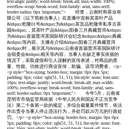
text-align: justify; word-break: break-all; max-width: 100%;
overflow-wrap: break-word; font-family: arial, sans-serif;
border-radius: 0px !important;"> 经查，云南时和茶业有
限公司（以下简称当事人）在直播中宣称其茶叶产品
&ldquo;乾隆01号&rdquo;为&ldquo;茶贡品乾隆帝私享古茶
园&rdquo;，其茶叶产品&ldquo;阳春三月典藏普洱&rdquo;
为&ldquo;首届普洱茶国际研讨会纪念&rdquo;&ldquo;典藏
&rdquo;等内容。主播在介绍&ldquo;阳春三月典藏普洱
&rdquo;时，展示其与&ldquo;云南省首届普洱茶国际研讨
会组委会&rdquo;相关等内容。当事人在缺乏事实依据的
情况下，采取虚假和引人误解的宣传表述，对商品的质
量、性能、功效进行商业宣传，欺骗、误导消费者。</p>
<p style="box-sizing: border-box; margin: 0px 0px 5px;
padding: 0px; color: rgb(51, 51, 51); list-style: none; font-size:
16px; text-align: justify; word-break: break-all; max-width:
100%; overflow-wrap: break-word; font-family: arial, sans-
serif; border-radius: 0px !important;"> 今年5月，云南省
昆明市市场监管局依据《中华人民共和国反不正当竞争
法》第二十条第一款的规定，并综合裁量案件情节，依法
作出责令当事人停止违法行为，并处罚款20万元的行政处
罚。</p> <p style="box-sizing: border-box; margin: 0px 0px
5px; padding: 0px; color: rgb(51, 51, 51); list-style: none; font-
size: 16px; text-align: justify; word-break: break-all; max-