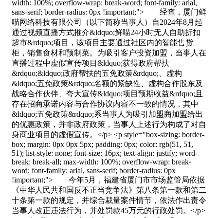
width: 100%; overflow-wrap: break-word; font-family: arial,
sans-serif; border-radius: 0px !important;"> 经查，厦门鲜
喵网络科技有限公司（以下简称当事人）自2024年8月起
通过视频直播方式推介&ldquo;鲜喵24小时无人自助折扣
超市&rdquo;项目，该项目主要通过社区内的智能售货
柜，销售食材和预制菜。为吸引客户投资加盟，当事人在
直播过程中虚假宣传项目&ldquo;获得政府帮扶
&rdquo;&ldquo;政府帮扶的五免政策&rdquo;、虚构
&ldquo;五免政策&rdquo;名额的紧缺性、虚构合作股东及
战略合作伙伴、夸大宣传&ldquo;项目预期收益&rdquo;且
存在招商承诺内容与合作协议内容不一致的情况，其中
&ldquo;五免政策&rdquo;系当事人为吸引加盟商加盟给出
的优惠政策，并非政府政策，当事人上述行为构成了对自
身商业项目的虚假宣传。</p> <p style="box-sizing: border-
box; margin: 0px 0px 5px; padding: 0px; color: rgb(51, 51,
51); list-style: none; font-size: 16px; text-align: justify; word-
break: break-all; max-width: 100%; overflow-wrap: break-
word; font-family: arial, sans-serif; border-radius: 0px
!important;"> 今年5月，福建省厦门市市场监管局依据
《中华人民共和国反不正当竞争法》第八条第一款和第二
十条第一款的规定，并综合裁量案件情节，依法作出责令
当事人改正违法行为，并处罚款45万元的行政处罚。</p>