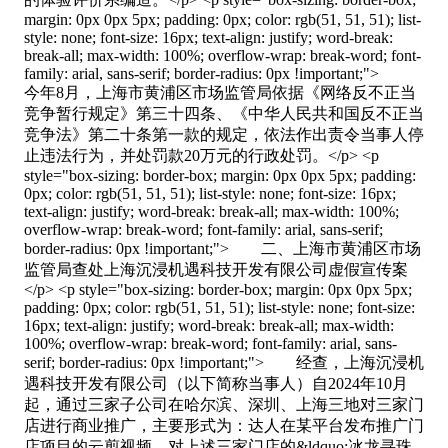
margin: 0px 0px 5px; padding: 0px; color: rgb(51, 51, 51); list-
style: none; font-size: 16px; text-align: justify; word-break:
break-all; max-width: 100%; overflow-wrap: break-word; font-
family: arial, sans-serif; border-radius: 0px !important;">
今年8月，上海市黄浦区市场监管局依据《网络反不正当
竞争暂行规定》第三十四条、《中华人民共和国反不正当
竞争法》第二十条第一款的规定，依法作出责令当事人停
止违法行为，并处罚款20万元的行政处罚。</p> <p
style="box-sizing: border-box; margin: 0px 0px 5px; padding:
0px; color: rgb(51, 51, 51); list-style: none; font-size: 16px;
text-align: justify; word-break: break-all; max-width: 100%;
overflow-wrap: break-word; font-family: arial, sans-serif;
border-radius: 0px !important;"> 二、上海市黄浦区市场
监管局查处上海沉浸机遇科技开发有限公司虚假宣传案
</p> <p style="box-sizing: border-box; margin: 0px 0px 5px;
padding: 0px; color: rgb(51, 51, 51); list-style: none; font-size:
16px; text-align: justify; word-break: break-all; max-width:
100%; overflow-wrap: break-word; font-family: arial, sans-
serif; border-radius: 0px !important;"> 经查，上海沉浸机
遇科技开发有限公司（以下简称当事人）自2024年10月
起，通过三家子公司在哈尔滨、深圳、上海三地对三家门
店进行商业推广，主要形式为：达人在某平台发布推广门
店项目的云剪视频，对上述三家门店的&ldquo;冰龙寻珠